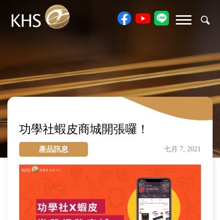
功學社蝦皮商城開張囉！
產品訊息
七月 7, 2021