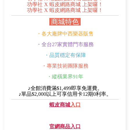
功學社 X 蝦皮網路商城 上架囉！
功學社 X 蝦皮網路商城 上架囉！
商城特色
・各大廠牌中西樂器販售
・
全台27家實體門市服務
・品質穩定有保障
・專業技術團隊服務
・縱橫業界91年
♪全館消費滿$1,499即享免運費。
♪單品$2,000以上可享信用卡12期0利率。
蝦皮商城
入口
官網商品入口