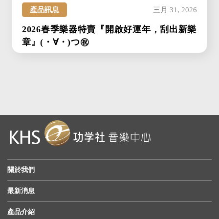
產品訊息
三月 31, 2026
2026春季樂器特賣『開啟好運年，刮出新樂
章』(・∀・)つ㊗
關於我們
最新消息
產品介紹