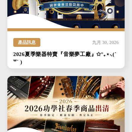
產品訊息
九月 30, 2026
2026夏季樂器特賣『音樂夢工廠』✩°｡⋆⸜(˙
꒳˙ )