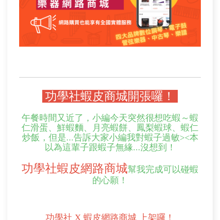
功學社蝦皮商城開張囉！
午餐時間又近了，小編今天突然很想吃蝦～蝦
仁滑蛋、鮮蝦麵、月亮蝦餅、鳳梨蝦球、蝦仁
炒飯，但是...告訴大家小編我對蝦子過敏><本
以為這輩子跟蝦子無緣...沒想到！
功學社蝦皮網路商城
幫我完成可以碰蝦
的心願！
功學社 X 蝦皮網路商城 上架囉！