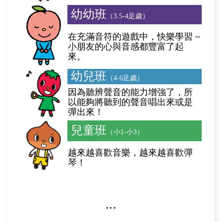
幼幼班
（3.5-4足歲）
在充滿音符的遊戲中，快樂學習 ~
小朋友的心與音感都豐富了起
來。
幼兒班
（4-6足歲）
因為聽辨聲音的能力增強了，所
以能夠將聽到的聲音唱出來或是
彈出來！
兒童班
（小1-小3）
越來越喜歡音樂，越來越喜歡彈
琴！
‧‧‧