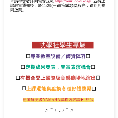
※請得獎者詳閱領獎規範
https://reurl.cc/dGoag6
並待上
課教室通知後，於11/29(一)前完成領獎程序，逾期則視
同放棄。
功學社學生專屬
❏
專業教室設備／師資陣容
❐
❐
定期成果發表，豐富表演機會
❑
❑
有機會登上
國際級音樂廳場地演出
❒
❒
上課還能集點換各種好禮獎勵
❏
想瞭解更多YAMAHA課程內容請▶ 點我
♬·¯·♩¸¸♪·¯·♫