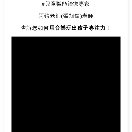
#兒童職能治療專家
阿鎧老師(張旭鎧)老師
告訴您如何
用音樂玩出孩子專注力
！