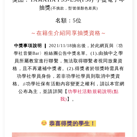
抽獎
(不挑款，型號僅顏色差異)
名額：5位
～在籍生介紹同享抽獎資格～
中獎事項說明 ❙
2021/11/18抽出後，於此網頁與〈功
(1).由抽中之學
學社音樂Bar〉粉絲團公告中獎名單。
員所屬教室進行聯繫，無法取得聯繫者視同放棄資
格，且不再遞補中獎者。(2).得獎者於領獎時需具有
功學社學員身份，若非功學社學員則取消中獎資
格。♫功學社保有活動內容變更之權利，請以本官網
公布為主，並請詳閱【
功學社活動規範說明(點
我)
】。
恭喜得獎的學生！