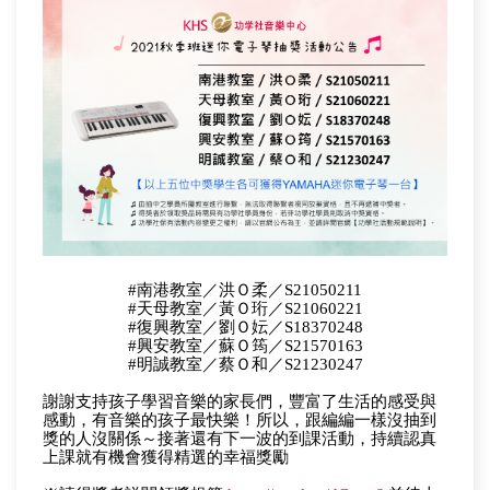
#南港教室／洪Ｏ柔／S21050211
#天母教室／黃Ｏ珩／S21060221
#復興教室／劉Ｏ妘／S18370248
#興安教室／蘇Ｏ筠／S21570163
#明誠教室／蔡Ｏ和／S21230247
⠀⠀
謝謝支持孩子學習音樂的家長們，豐富了生活的感受與
感動，有音樂的孩子最快樂！所以，跟編編一樣沒抽到
獎的人沒關係～接著還有下一波的到課活動，持續認真
上課就有機會獲得精選的幸福獎勵
⠀⠀