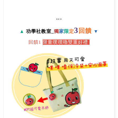
‧‧‧
3
回饋
▲
功學社教室_
獨
家
限
定
▼
回饋1
限量
噗噗嚕
雙重好禮