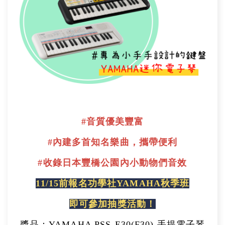
#音質優美豐富
#內建多首知名樂曲，攜帶便利
#收錄日本豐橋公園內小動物們音效
11/15前報名功學社YAMAHA秋季班
即可參加抽獎活動！
獎品：
YAMAHA PSS-E30(F30) 手提電子琴