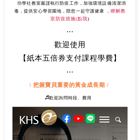
功學社教室嚴謹執行防疫工作，加強環境設備清潔消
瞭解教
毒，提供安心學習園地，陪您一起守護健康 ，
室防疫措施(點我
)
‧‧‧
歡迎使用
【紙本五倍券支付課程學費】
‧‧‧
\ 把握寶貝重要的黃金成長期 /
歡迎詢問時段、費用