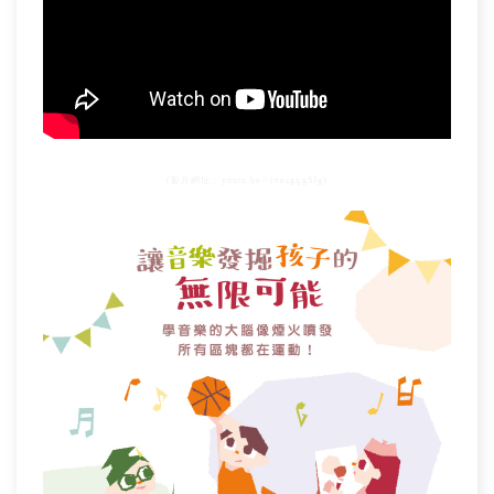
(影片網址：youtu.be/-rvesgqgSJg)