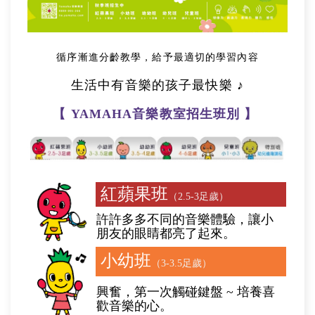
循序漸進分齡教學，給予最適切的學習內容
生活中有音樂的孩子最快樂 ♪
【 YAMAHA音樂教室招生班別 】
紅蘋果班
（2.5-3足歲）
許許多多不同的音樂體驗，讓小
朋友的眼睛都亮了起來。
小幼班
（3-3.5足歲）
興奮，第一次觸碰鍵盤 ~ 培養喜
歡音樂的心。