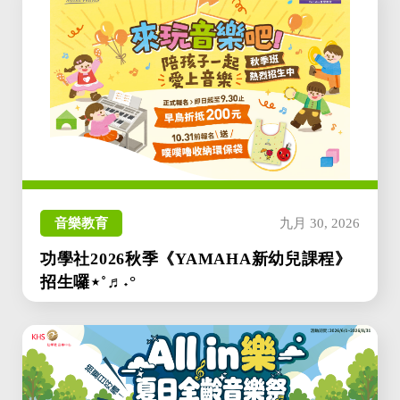
音樂教育
九月 30, 2026
功學社2026秋季《YAMAHA新幼兒課程》
招生囉⋆˚♬˖°