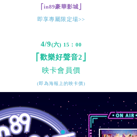
⎡in89豪華影城⎦
即享專屬限定場>>
4/9
(六) 15：00
⎡歡樂好聲音2⎦
映卡會員價
(即為海報上的映卡價)