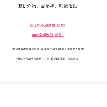
雙拼炸物、吉拿棒、映後活動
線上找小編購票(點擊)
in89官網資訊(點擊)
*每張學員證購買上限為4張(最多可購買2組親子童歡雙人套票)
*座位有限請事先購票，3/25(五)開放購票，售完為止!