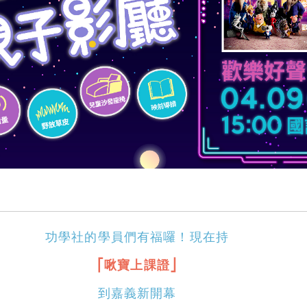
功學社的學員們有福囉！現在持
⎡啾寶上課證⎦
到嘉義新開幕