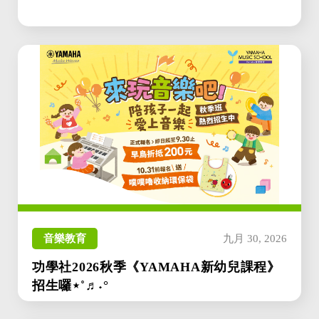
音樂教育
九月 30, 2026
功學社2026秋季《YAMAHA新幼兒課程》
招生囉⋆˚♬˖°