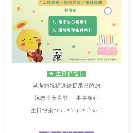
☘
生日祝福卡
滿滿的祝福送給長尾巴的您
祝您平安喜樂、
事事順心
生日快樂*ଘ(੭*ˊᵕˋ)੭* ੈ✩‧₊˚