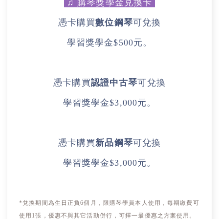
♫
購琴獎學金兑換卡
憑卡購買
數位鋼琴
可兌換
學習獎學金
$500
元。
憑卡購買
認證中古琴
可兌換
學習獎學金
$3,000
元。
憑卡購買
新品鋼琴
可兌換
學習獎學金
$3,000
元。
*兌換期間為生日正負6個月，限購琴學員本人使用，每期繳費可
使用1張，優惠不與其它活動併行，可擇一最優惠之方案使用。