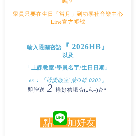
嗎？
學員只要在生日「當月」到功學社音樂中心
Line官方帳號
『
2026HB
』
輸入通關密語
以及
「上課教室/學員名字/生日日期」
ex：「博愛教室 葉O雄 0203」
2
即贈送
樣好禮哦
✩(｡•̀ᴗ-)✩*
點
加好友