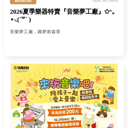
產品訊息
九月 30, 2026
2026夏季樂器特賣『音樂夢工廠』✩°｡
⋆⸜(˙꒳˙ )
音樂夢工廠，圓夢新篇章