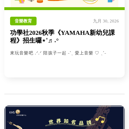
音樂教育
九月 30, 2026
功學社2026秋季《YAMAHA新幼兒課
程》招生囉⋆˚♬˖°
來玩音樂吧 .ᐟ.ᐟ 陪孩子一起 ˗ˋˏ 愛上音樂 ♡ ˎˊ˗