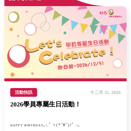
活動快訊
十二月 31, 2026
2026學員專屬生日活動！
ʜᴀᴘᴘʏ ʙɪʀᴛʜᴅᴀʏ｡:.ﾟヽ(*´∀`)ﾉﾟ.:｡