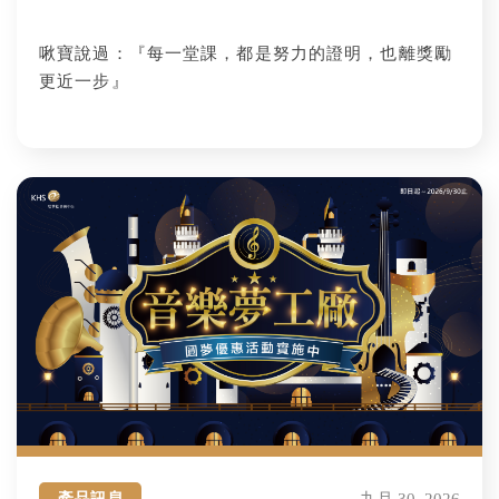
啾寶說過：『每一堂課，都是努力的證明，也離獎勵
更近一步』