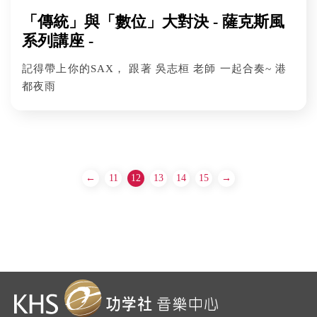
「傳統」與「數位」大對決 - 薩克斯風
系列講座 -
記得帶上你的SAX， 跟著 吳志桓 老師 一起合奏~ 港
都夜雨
←
11
12
13
14
15
→