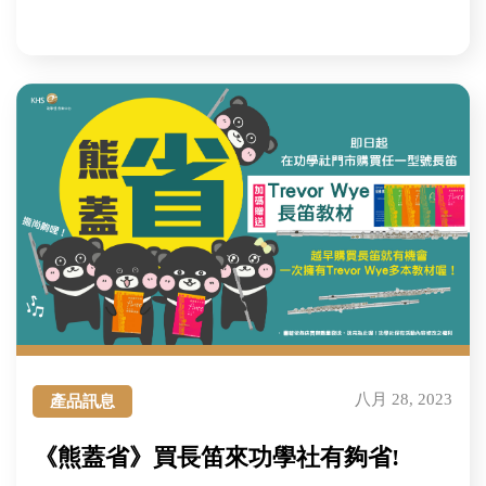
八月 28, 2023
產品訊息
《熊蓋省》買長笛來功學社有夠省!