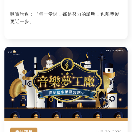
啾寶說過：『每一堂課，都是努力的證明，也離獎勵
更近一步』