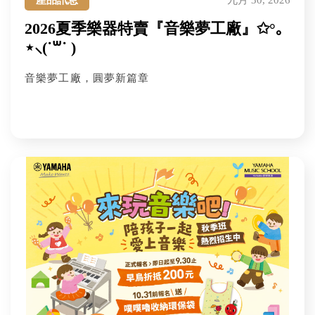
產品訊息
九月 30, 2026
2026夏季樂器特賣『音樂夢工廠』✩°｡
⋆⸜(˙꒳˙ )
音樂夢工廠，圓夢新篇章