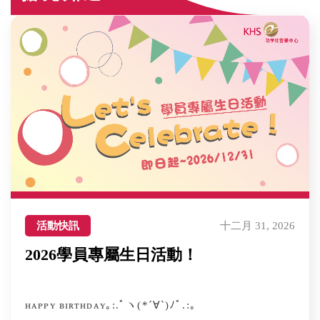
活動快訊
十二月 31, 2026
2026學員專屬生日活動！
ʜᴀᴘᴘʏ ʙɪʀᴛʜᴅᴀʏ｡:.ﾟヽ(*´∀`)ﾉﾟ.:｡