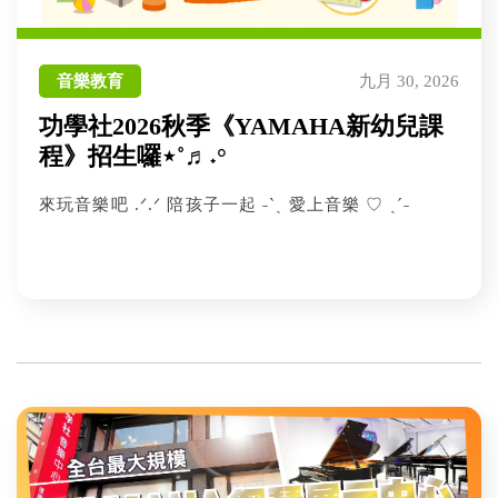
音樂教育
九月 30, 2026
功學社2026秋季《YAMAHA新幼兒課
程》招生囉⋆˚♬˖°
來玩音樂吧 .ᐟ.ᐟ 陪孩子一起 ˗ˋˏ 愛上音樂 ♡ ˎˊ˗