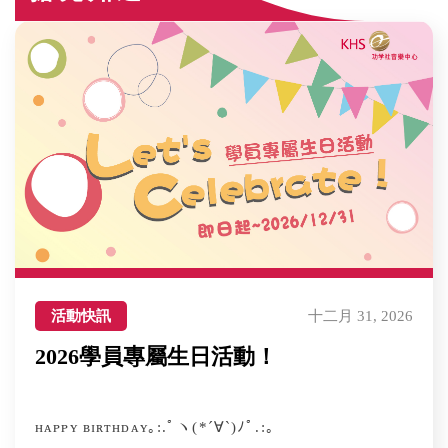
活動快訊
十二月 31, 2026
2026學員專屬生日活動！
ʜᴀᴘᴘʏ ʙɪʀᴛʜᴅᴀʏ｡:.ﾟヽ(*´∀`)ﾉﾟ.:｡