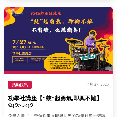
七月 27, 2025
活動快訊
功學社講座【"鼓"起勇氣,即興不難】
ଘ(੭˃ᴗ˂)੭
免費入場 .ᐟ.ᐟ 帶領你進入即興世界的功學社爵士鼓講