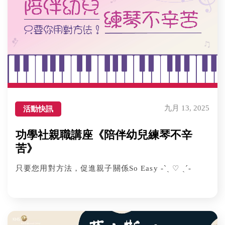
九月 13, 2025
活動快訊
功學社親職講座《陪伴幼兒練琴不辛
苦》
只要您用對方法，促進親子關係So Easy -ˋˏ ♡ ˎˊ-