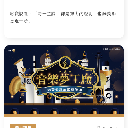
啾寶說過：『每一堂課，都是努力的證明，也離獎勵
更近一步』