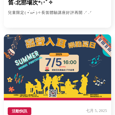
笛-北部場次*:･ﾟ✧
兒童限定( • ̀ω•́ )✧長笛體驗講座好評再開 .ᐟ .ᐟ
七月 5, 2025
活動快訊