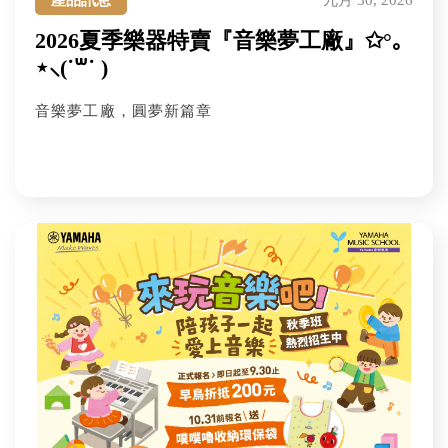
產品訊息
九月 30, 2026
2026夏季樂器特賣『音樂夢工廠』✩°｡
⋆⸜(˙꒳˙ )
音樂夢工廠，圓夢新篇章