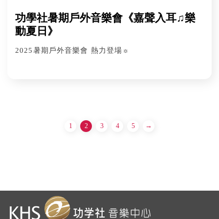
功學社暑期戶外音樂會《嘉聲入耳♫樂
動夏日》
2025暑期戶外音樂會 熱力登場☼
1
2
3
4
5
→