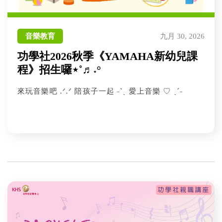
音樂教育
九月 30, 2026
功學社2026秋季《YAMAHA新幼兒課
程》招生囉⋆˚♬˖°
來玩音樂吧 .ᐟ.ᐟ 陪孩子一起 ˗ˋˏ 愛上音樂 ♡ ˎˊ˗