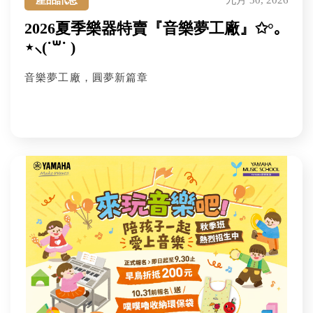
產品訊息
九月 30, 2026
2026夏季樂器特賣『音樂夢工廠』✩°｡
⋆⸜(˙꒳˙ )
音樂夢工廠，圓夢新篇章