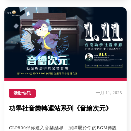
一月 11, 2025
活動快訊
功學社音樂轉運站系列《音繪次元》
CLP800伴你進入音樂結界，演繹屬於你的BGM傳說