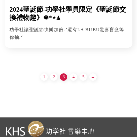
2024聖誕節-功學社學員限定《聖誕節交
換禮物趣》❅*⋆⍋
功學社讓聖誕節快樂加倍.ᐟ還有LA BUBU驚喜盲盒等
你抽.ᐟ
1
2
3
4
5
→