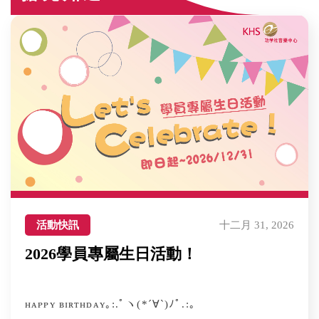
活動快訊
十二月 31, 2026
2026學員專屬生日活動！
ʜᴀᴘᴘʏ ʙɪʀᴛʜᴅᴀʏ｡:.ﾟヽ(*´∀`)ﾉﾟ.:｡