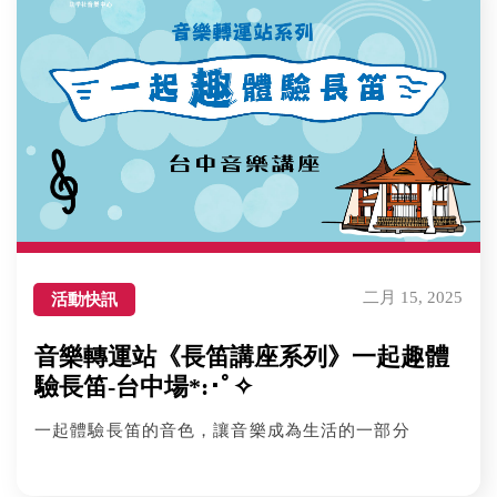
二月 15, 2025
活動快訊
音樂轉運站《長笛講座系列》一起趣體
驗長笛-台中場*:･ﾟ✧
一起體驗長笛的音色，讓音樂成為生活的一部分