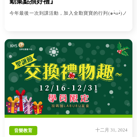
勤集點抽好禮』
今年最後一次到課活動，加入全勤寶寶的行列(๑•̀ω•́)ノ
十二月 31, 2024
音樂教育