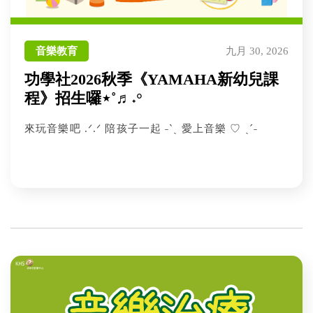
音樂教育
九月 30, 2026
功學社2026秋季《YAMAHA新幼兒課
程》招生囉⋆˚♬˖°
來玩音樂吧 .ᐟ.ᐟ 陪孩子一起 ˗ˋˏ 愛上音樂 ♡ ˎˊ˗