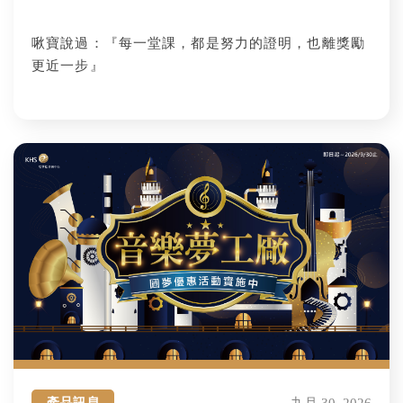
啾寶說過：『每一堂課，都是努力的證明，也離獎勵
更近一步』