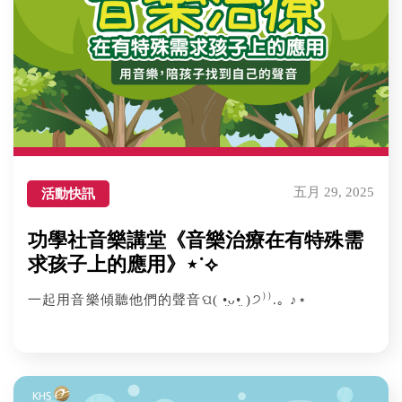
五月 29, 2025
活動快訊
功學社音樂講堂《音樂治療在有特殊需
求孩子上的應用》⋆˙⟡
一起用音樂傾聽他們的聲音ପ( •̤ᴗ•̤ )੭⁾⁾.｡ ♪⋆