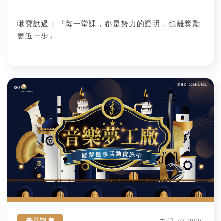
啾寶說過：『每一堂課，都是努力的證明，也離獎勵
更近一步』