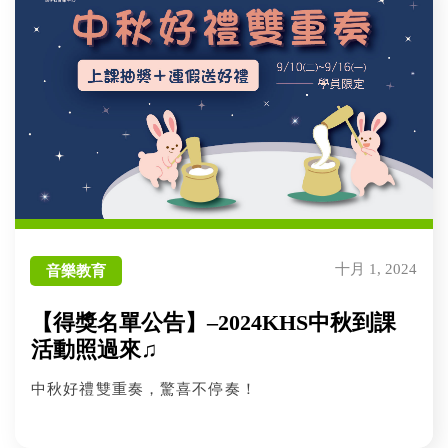
十月 1, 2024
音樂教育
【得獎名單公告】–2024KHS中秋到課
活動照過來♫
中秋好禮雙重奏，驚喜不停奏！