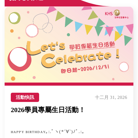
活動快訊
十二月 31, 2026
2026學員專屬生日活動！
ʜᴀᴘᴘʏ ʙɪʀᴛʜᴅᴀʏ｡:.ﾟヽ(*´∀`)ﾉﾟ.:｡