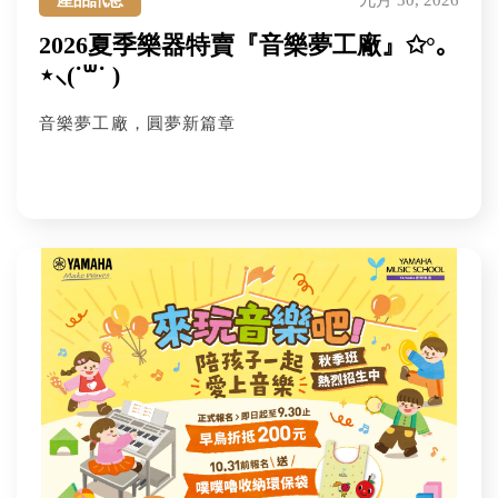
產品訊息
九月 30, 2026
2026夏季樂器特賣『音樂夢工廠』✩°｡
⋆⸜(˙꒳˙ )
音樂夢工廠，圓夢新篇章