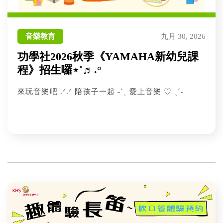
音樂教育
九月 30, 2026
功學社2026秋季《YAMAHA新幼兒課
程》招生囉⋆˚♬˖°
來玩音樂吧 .ᐟ.ᐟ 陪孩子一起 ˗ˋˏ 愛上音樂 ♡ ˎˊ˗