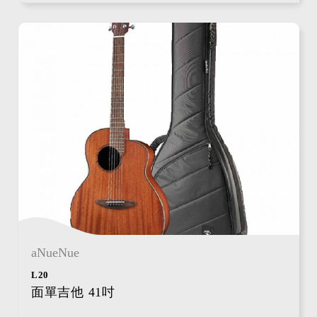
aNueNue
L20
面單吉他 41吋