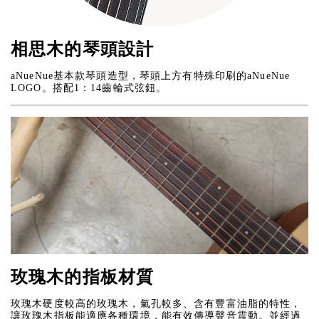
相思木的琴頭設計
aNueNue基本款琴頭造型，琴頭上方有特殊印刷的aNueNue
LOGO。搭配1：14齒輪式弦鈕。
玫瑰木的指板材質
玫瑰木硬度較高的玫瑰木，氣孔較多、含有豐富油脂的特性，
讓玫瑰木指板能適應各種環境，能有效傳導聲音震動。並經過