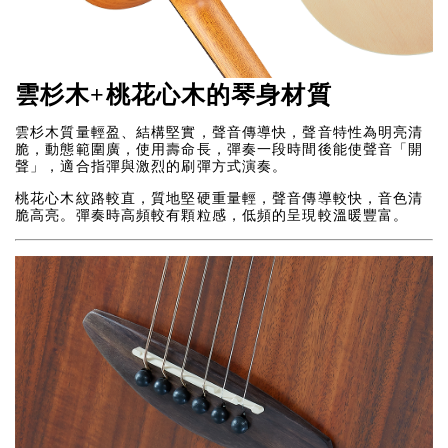
雲杉木+桃花心木的琴身材質
雲杉木質量輕盈、結構堅實，聲音傳導快，聲音特性為明亮清
脆，動態範圍廣，使用壽命長，彈奏一段時間後能使聲音「開
聲」，適合指彈與激烈的刷彈方式演奏。
桃花心木紋路較直，質地堅硬重量輕，聲音傳導較快，音色清
脆高亮。彈奏時高頻較有顆粒感，低頻的呈現較溫暖豐富。