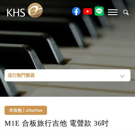
流行熱門樂器
木吉他丨aNueNue
M1E 合板旅行吉他 電聲款 36吋