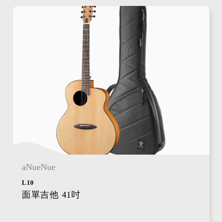
aNueNue
L10
面單吉他 41吋