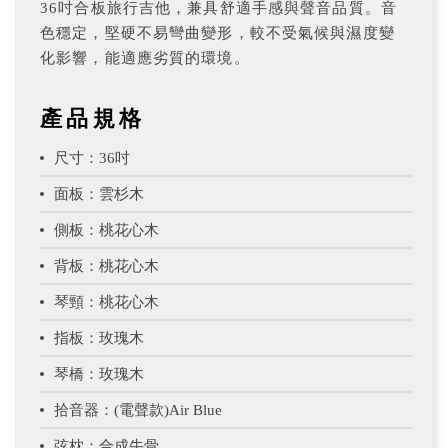
36吋合板旅行吉他，兼具舒適手感與聲音品質。音
色穩定，堅硬不易彎曲變形，較不受氣候與濕度變
化影響，能適應劣質的環境。
產品規格
尺寸：36吋
面板：雲杉木
側板：桃花心木
背板：桃花心木
琴頸：桃花心木
指板：玫瑰木
琴橋：玫瑰木
拾音器：(電聲款)Air Blue
弦枕：合成牛骨