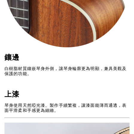
鑲邊
白樹脂材質鑲嵌琴身外側，讓琴身輪廓更為明顯，兼具美觀及
保護的功能。
上漆
琴身使用天然啞光漆。製作手續繁複，讓漆面能薄而通透，表
面平滑柔和手感更為細緻。