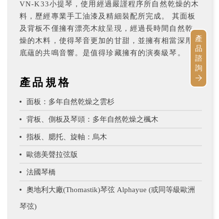
VN-K33小提琴，使用經過嚴謹程序所自然乾燥的木
料，歷經專業手工油漆及精細裝配所完成。 其面板
及背板不僅擁有漂亮木紋呈現，經過長時間自然乾
產
燥的木料，使得琴音更加的甘甜，並擁有相當深厚
品
底蘊的共鳴音響。是值得珍藏擁有的演奏級琴。
諮
詢
產品規格
面板：多年自然乾燥之雲杉
背板、側板及琴頭：多年自然乾燥之楓木
指板、腮托、旋軸：烏木
歐德美聲拉弦版
法國琴橋
奧地利大廠(Thomastik)琴弦 Alphayue (或同等級歐洲
琴弦)