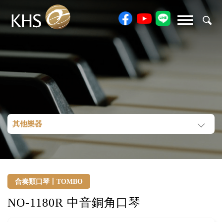
其他樂器
合奏類口琴丨TOMBO
NO-1180R 中音銅角口琴