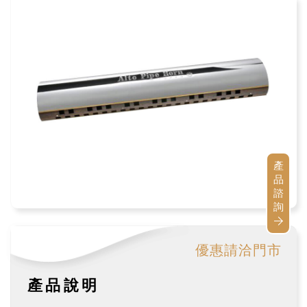
產
品
諮
詢
優惠請洽門市
產品說明