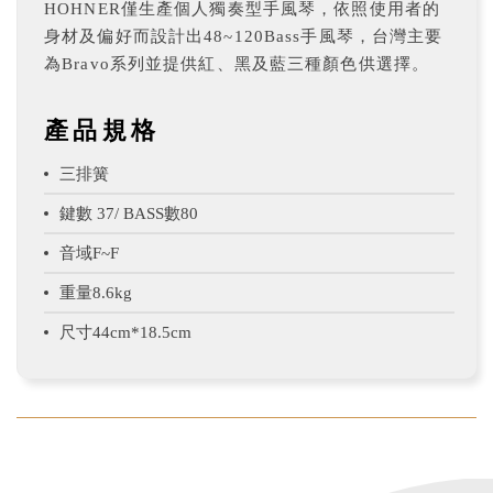
HOHNER僅生產個人獨奏型手風琴，依照使用者的
身材及偏好而設計出48~120Bass手風琴，台灣主要
為Bravo系列並提供紅、黑及藍三種顏色供選擇。
產品規格
三排簧
鍵數 37/ BASS數80
音域F~F
重量8.6kg
尺寸44cm*18.5cm