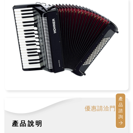
產
品
優惠請洽門市
諮
詢
產品說明