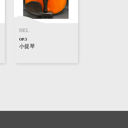
HEL
OP.5
小提琴