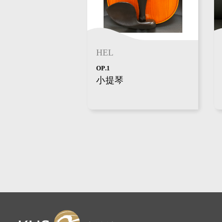
HEL
OP.1
小提琴