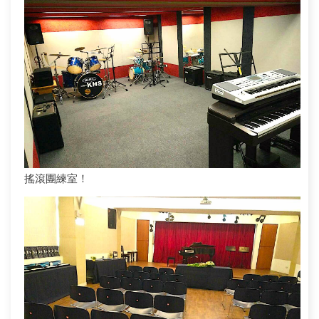
搖滾團練室！