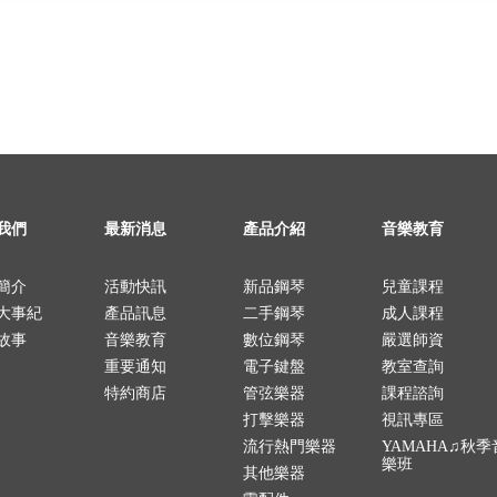
我們
最新消息
產品介紹
音樂教育
簡介
活動快訊
新品鋼琴
兒童課程
大事紀
產品訊息
二手鋼琴
成人課程
故事
音樂教育
數位鋼琴
嚴選師資
重要通知
電子鍵盤
教室查詢
特約商店
管弦樂器
課程諮詢
打擊樂器
視訊專區
流行熱門樂器
YAMAHA♫秋季
樂班
其他樂器