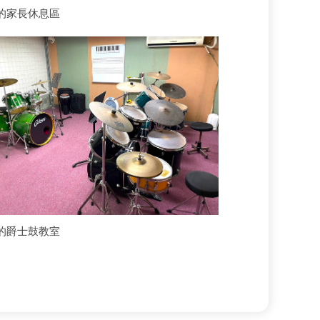
的家長休息區
的爵士鼓教室