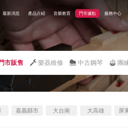
最新消息
產品介紹
音樂教育
門市據點
服務中心
門市販售
樂器維修
中古鋼琴
團
市
嘉義縣市
大台南
大高雄
屏