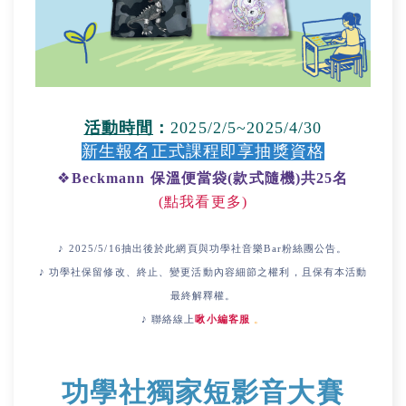
活動時間
：
2025/2/5~2025/4/30
新生報名正式課程即享抽獎資格
❖
Beckmann 保溫便當袋
(款式隨機)共25名
(點我看更多)
♪
2025/5/16抽出後於此網頁與功學社音樂Bar粉絲團公告。
♪ 功學社保留修改、終止、變更活動內容細節之權利，且保有本活動
最終解釋權。
♪ 聯絡線上
啾小編客服
。
功學社獨家短影音大賽