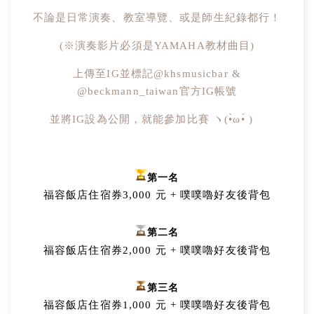
不論是日常演奏、教室導覽、或是師生紀錄都行！
(※演奏影片必須是YAMAHA教材曲目)
上傳至IG並標記@khsmusicbar &
@beckmann_taiwan官方IG帳號
並將IG設為公開，就能參加比賽 ヽ(•̀ω•́ )ゝ
第一名
福容飯店住宿券3,000 元 + 噗噗嚕好友後背包
第二名
福容飯店住宿券2,000 元 + 噗噗嚕好友後背包
第三名
福容飯店住宿券1,000 元 + 噗噗嚕好友後背包