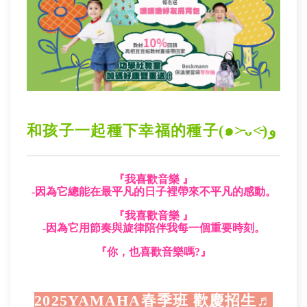
和孩子一起種下幸福的種子(๑˃̵ᴗ˂̵)ﻭ
『
我喜歡音樂
』
-因為它總能在最平凡的日子裡帶來不平凡的感動。
『
我喜歡音樂
』
-因為它用節奏與旋律陪伴我每一個重要時刻。
『你，也喜歡音樂嗎?』
2025YAMAHA春季班 歡慶招生♬