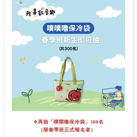
❖
再抽「噗噗嚕保冷袋」300名
（限春季班正式報名者）