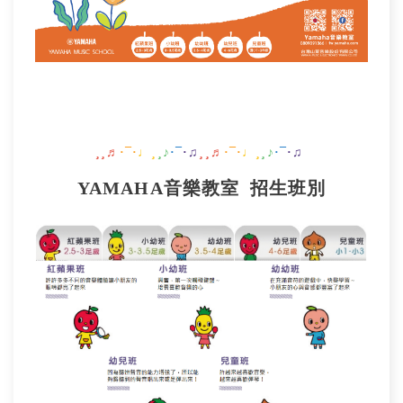
¸¸♬
·¯·
♩¸
¸♪
·¯
·♫
¸¸♬
·¯·
♩¸
¸♪
·¯
·♫
YAMAHA音樂教室
招生班別