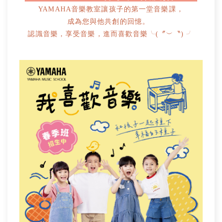
YAMAHA音樂教室讓孩子的第一堂音樂課，
成為您與他共創的回憶。
認識音樂，享受音樂，進而喜歡音樂╰(〞︶〝) ╯