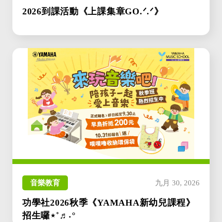
2026到課活動《上課集章GO.ᐟ.ᐟ》
音樂教育
九月 30, 2026
功學社2026秋季《YAMAHA新幼兒課程》
招生囉⋆˚♬˖°