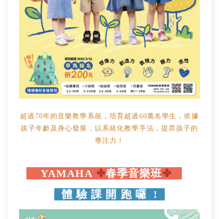
超過70年的音樂教學系統，培育超過60萬名學生，依據
孩子年齡及身心發展，以系統化教學手法，提昇孩子的
專注力！
YAMAHA
✤
春
季音樂班
✤
體 驗 課 開 跑 囉 !