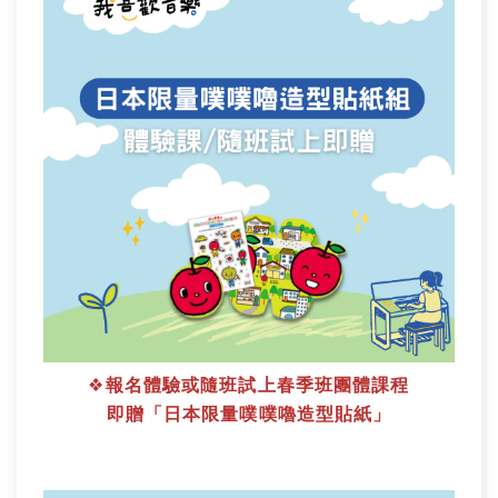
❖
報名體驗或隨班試上春季班團體課程
即贈「日本限量噗噗嚕造型貼紙
」