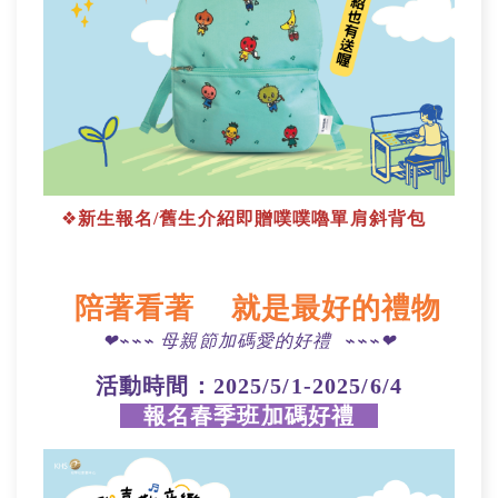
❖
新生報名/舊生介紹即贈噗噗嚕單肩斜背包
陪著看著
就是最好的禮物
❤︎⌁⌁⌁ 母親節加碼愛的好禮 ⌁⌁⌁❤︎
活動時間：
2025/5/1-2025/6/4
報名春季班加碼好禮