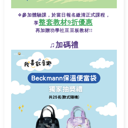
❖
參加體驗課，於當日報名繳清正式課程，
整套教材
9折優惠
享
再加贈功學社豆豆板教材!!
♫加碼禮