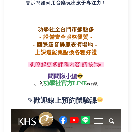
告訴您如何
用音樂玩出孩子專注力
！
- 功學社全台門市據點多 -
- 設
備齊全服務優
質 -
- 國際級音樂廳表演場地 -
- 上課還能集點換各種好禮 -
想瞭解更多課程內容 請按我
▸
問問揪小編
功學社
官方LINE
加入
(⬉點擊)
✎
歡迎線上預約體驗課