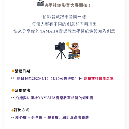
功學社短影音大賽開拍！
拍影音就跟學音樂一樣
每個人都有不同的創意和即興演出
快來分享你的YAMAHA音樂教室學習紀錄與精彩創意
◆
活動日期
‣‣
即日起至2025/4/15（4/25公告得獎）▶︎
點擊前往得獎名單
◆
活動辦法
‣‣
拍攝與功學社YAMAHA音樂教室相關的短影音
◆
評比方式
‣‣
愛心數 + 分享數 + 觀看數。總計最高者獲勝