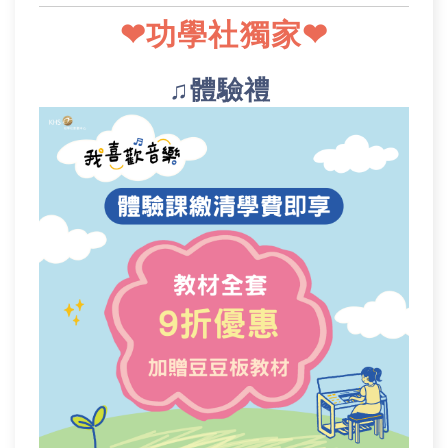
❤功學社獨家
❤
♫體驗禮