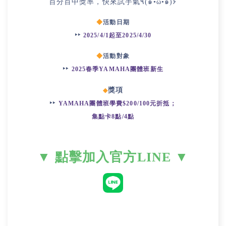
百分百中獎率，快來試手氣٩(๑•̀ω•́๑)۶
◆
活動日期
‣‣
2025/4/1起至2025/4/30
◆
活動對象
‣‣
2025春季YAMAHA團體班新生
獎項
◆
‣‣
YAMAHA團體班學費$200/100元折抵；
集點卡8點/4點
▼ 點擊加入官方LINE
▼