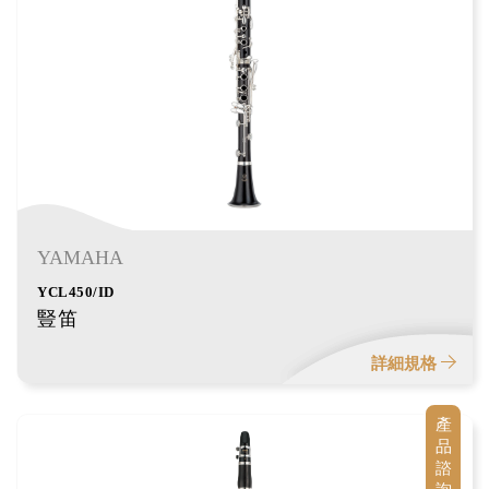
YAMAHA
YCL450/ID
豎笛
詳細規格
產
品
諮