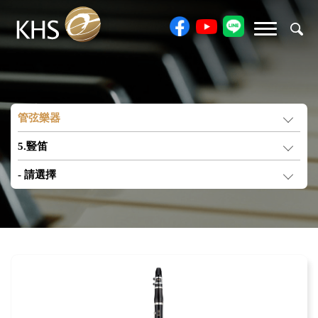
管弦樂器
5.豎笛
- 請選擇