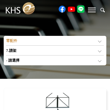
零配件
7.譜架
- 請選擇