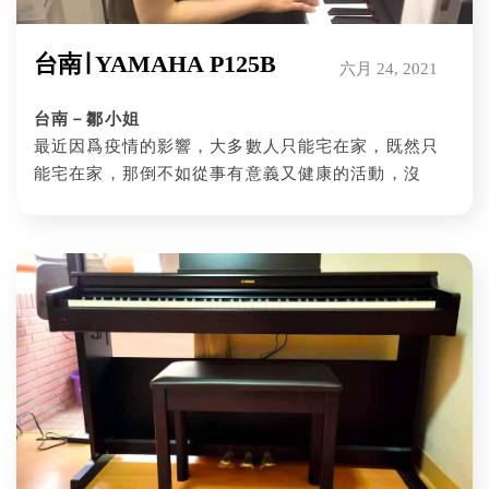
台南∣ YAMAHA P125B
六月 24, 2021
台南－鄒小姐
最近因爲疫情的影響，大多數人只能宅在家，既然只
能宅在家，那倒不如從事有意義又健康的活動，沒
錯！那就是玩音樂和練習樂器。雖然購買的琴在疫情
期間到貨，因為功学社非常要求防疫，一定會戴好口
罩並做好自身消毒再到府安裝，不用擔心防疫問題
喔！