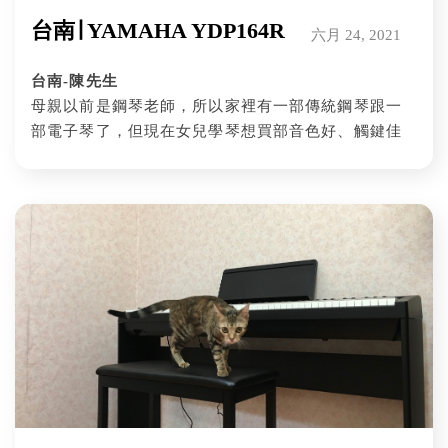
台南∣ YAMAHA YDP164R
六月 24, 2021
台南-陳先生
母親以前是鋼琴老師，所以家裡有一部傳統鋼琴跟一
部電子琴了，但現在女兒學琴想買部音色好、觸鍵佳
的數位鋼琴放家裡練習，女兒在眾多品牌的數位鋼琴
裡挑中了目前銷售排行榜前三的YAMAHA YDP-164R,
相信這台好琴一定能夠讓妹妹的琴藝突飛猛進！