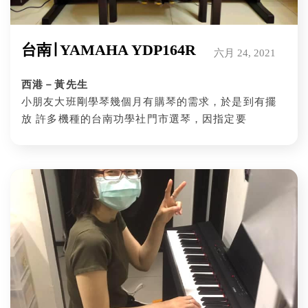
台南∣ YAMAHA YDP164R
六月 24, 2021
西港－黃先生
小朋友大班剛學琴幾個月有購琴的需求，於是到有擺
放 許多機種的台南功學社門市選琴，因指定要
YAMAHA 品牌，於是門市人員推薦了尚有庫存的
YDP164，試琴後很快的就做決定購買這部琴，能及時
給正在學琴的孩子做練習，在這防疫期間，在家學琴
練琴正是時候。