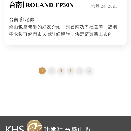
台南∣ ROLAND FP30X
六月 24, 2021
台南-莊老師
經由也是老師的好友介紹，到台南功學社選琴，說明
需求後再經門市人員詳細解說，決定購買新上市的
ROLAND FP30X，因為有幾項功能，是不會彈琴的家
人也會青睞的(例如：可使用藍芽功能，再透過數位鋼
琴的喇叭播放喜愛的音樂)， 而且這台是同價位數位鋼
琴中CP值最高的好琴。
1
2
3
4
5
→