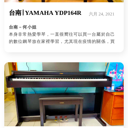
台南∣ YAMAHA YDP164R
六月 24, 2021
台南－何小姐
本身非常熱愛學琴，一直很嚮往可以買一台屬於自己
的數位鋼琴放在家裡學習，尤其現在疫情的關係，買
一台琴在家裡彈奏，享受音樂的芬芳，是最適合不過
的，於是在一個天氣晴朗的下午，到功學社台南門市
看琴，經人員專業的解說以及試彈門市每一部琴後，
選擇了YAMAHA數位鋼琴YDP164玫瑰木色。雖然在
這一年裡，看來看去、選來選去，最終還是選擇到台
南功學社購琴，因為除了機種齊全外，人員服務貼
心，解說專業，是值得信賴及推薦的喔！