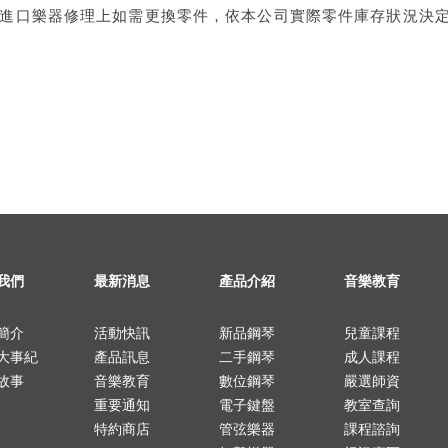
理進口樂器修理上如需更換零件，依本公司實際零件庫存狀況決
我們
最新消息
產品介紹
音樂教育
簡介
活動快訊
新品鋼琴
兒童課程
大事紀
產品訊息
二手鋼琴
成人課程
故事
音樂教育
數位鋼琴
嚴選師資
重要通知
電子鍵盤
教室查詢
特約商店
管弦樂器
課程諮詢