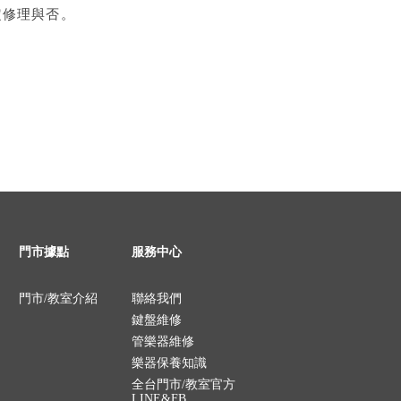
定修理與否。
門市據點
服務中心
門市/教室介紹
聯絡我們
鍵盤維修
管樂器維修
樂器保養知識
全台門市/教室官方
LINE&FB