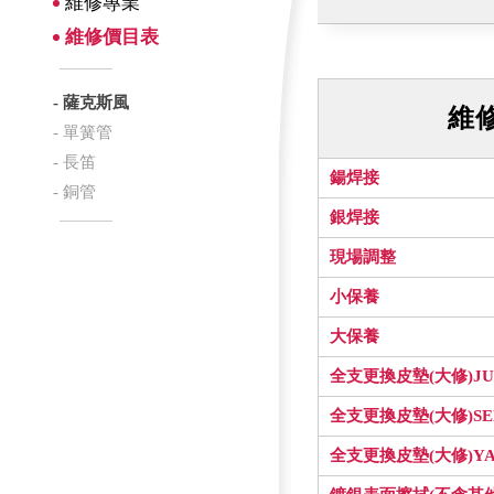
維修專業
維修價目表
- 薩克斯風
維
- 單簧管
- 長笛
鍚焊接
- 銅管
銀焊接
現場調整
小保養
大保養
全支更換皮墊(大修)JU
全支更換皮墊(大修)SE
全支更換皮墊(大修)Y