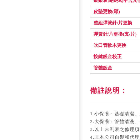
鍍銀表面擦拭(不含其
皮墊更換(顆)
整組彈簧針/片更換
彈簧針/片更換(支/片)
吹口管軟木更換
按鍵鈑金校正
管體鈑金
備註說明：
1.小保養 : 基礎清
2.大保養 : 管體
3.以上未列表之修理
4.非本公司自製和代