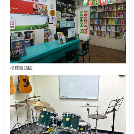
櫃檯樂譜區