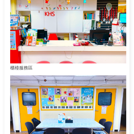
櫃檯服務區